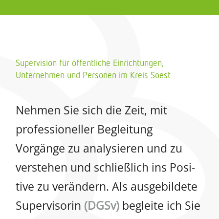
Supervision für öffentliche Einrichtungen,
Unternehmen und Personen im Kreis Soest
Nehmen Sie sich die Zeit, mit
profes­sio­nel­ler Beglei­tung
Vorgänge zu analy­sie­ren und zu
verste­hen und schließ­lich ins Posi­
tive zu verän­dern. Als ausge­bil­dete
Super­vi­so­rin
(DGSv)
begleite ich Sie