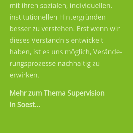
mit ihren sozia­len, indi­vi­du­el­len,
insti­tu­tio­nel­len Hinter­grün­den
besser zu verste­hen. Erst wenn wir
dieses Verständ­nis entwi­ckelt
haben, ist es uns möglich, Verän­de­
rungs­pro­zesse nach­hal­tig zu
erwirken.
Mehr zum Thema Supervision
in Soest…