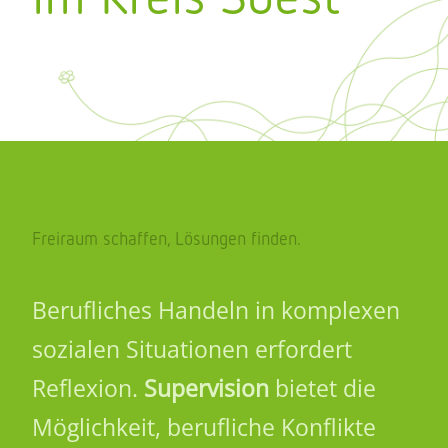
Freiraum schaffen, Lösungen finden.
Beruf­li­ches Handeln in komple­xen
sozia­len Situa­tio­nen erfor­dert
Refle­xion.
Supervision
bietet die
Möglich­keit, beruf­li­che Konflikte